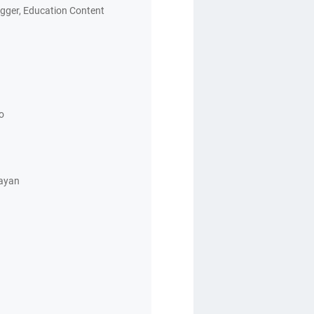
logger, Education Content
go
ayan