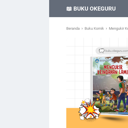
📖 BUKU OKEGURU
›
›
Beranda
Buku Komik
Mengukir K